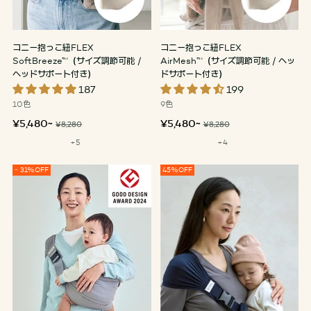
コニー抱っこ紐FLEX
コニー抱っこ紐FLEX
SoftBreeze™（サイズ調節可能 /
AirMesh™（サイズ調節可能 / ヘッ
ヘッドサポート付き）
ドサポート付き）
187
199
10色
9色
定
定
¥5,480~
¥5,480~
¥8,280
¥8,280
価
価
+5
+4
~ 31%OFF
45%OFF