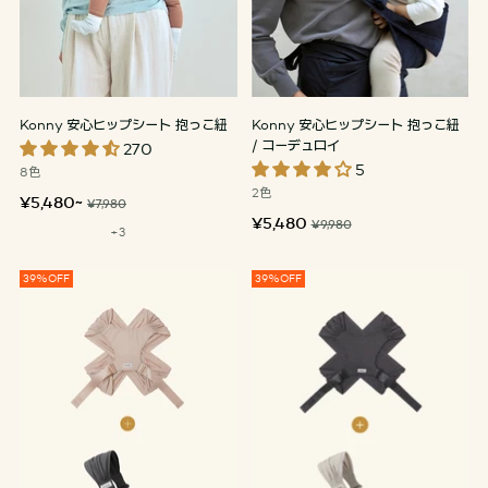
Konny 安心ヒップシート 抱っこ紐
Konny 安心ヒップシート 抱っこ紐
/ コーデュロイ
270
5
8色
2色
定
¥5,480~
¥7,980
定
¥5,480
価
¥9,980
+3
価
39%OFF
39%OFF