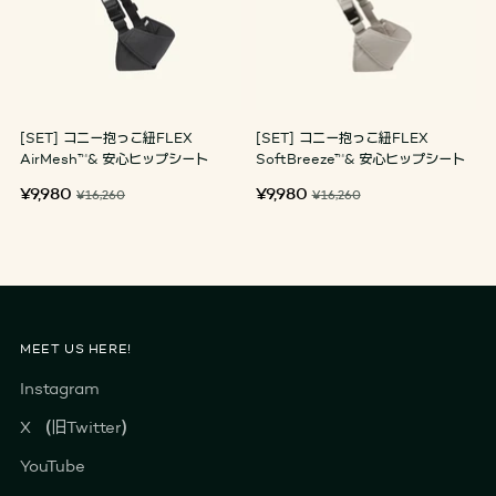
[SET] コニー抱っこ紐FLEX
[SET] コニー抱っこ紐FLEX
AirMesh™& 安心ヒップシート
SoftBreeze™& 安心ヒップシート
定
定
¥9,980
¥9,980
¥16,260
¥16,260
価
価
MEET US HERE!
Instagram
X （旧Twitter）
YouTube