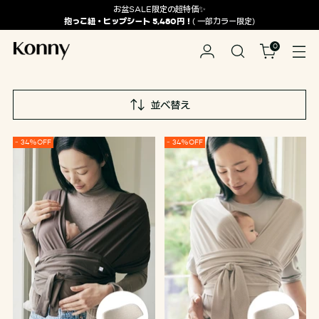
お盆SALE限定の超特価✨
抱っこ紐・ヒップシート 5,480円！
( 一部カラー限定)
0
並べ替え
~ 34%OFF
~ 34%OFF